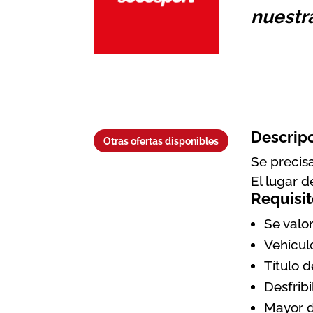
nuestr
Descrip
Otras ofertas disponibles
Se precis
El lugar d
Requisit
Se valo
Vehícul
Título d
Desfrib
Mayor d