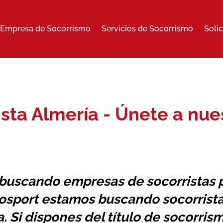
Empresa de Socorrismo
Servicios de Socorrismo
Soli
ista Almería - Únete a nue
 buscando
empresas de socorristas
p
osport estamos buscando socorrista
. Si dispones del título de socorris