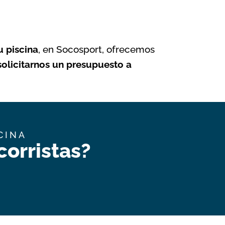
u piscina
, en Socosport, ofrecemos
olicitarnos un presupuesto a
CINA
orristas?