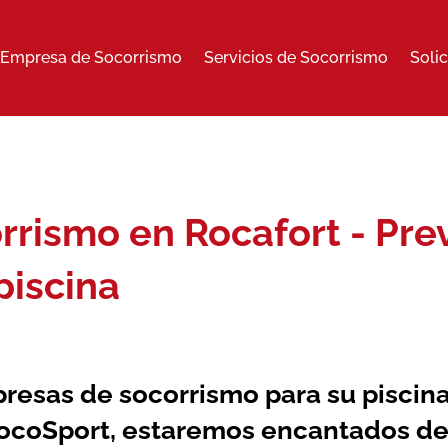
Empresa de Socorrismo
Servicios de Socorrismo
Soli
rismo en Rocafort - Pre
piscina
resas de socorrismo
para su piscin
SocoSport, estaremos encantados de