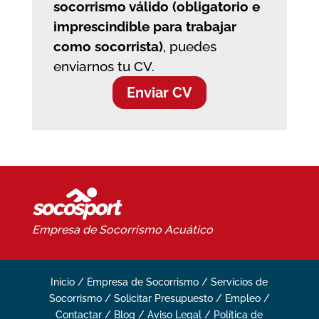
socorrismo válido (obligatorio e
imprescindible para trabajar
como socorrista)
, puedes
enviarnos tu CV.
Enviar CV
Empresa de Socorrismo
Acuático
Inicio
/
Empresa de Socorrismo
/
Servicios de
Socorrismo
/
Solicitar Presupuesto
/
Empleo
/
Contactar
/
Blog
/
Aviso Legal
/
Política de