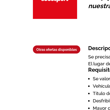
nuestr
Descrip
Otras ofertas disponibles
Se precis
El lugar d
Requisit
Se valo
Vehícul
Título d
Desfrib
Mayor d