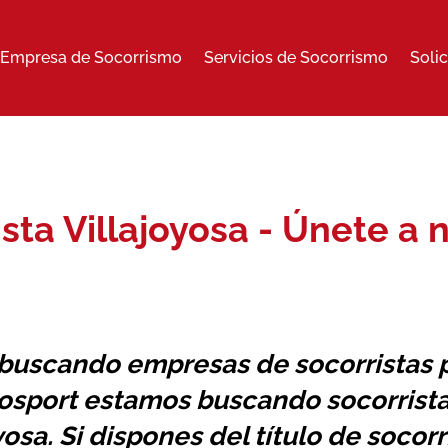
Empresa de Socorrismo
Servicios de Socorrismo
Soli
sta Villajoyosa - Únete a
 buscando
empresas de socorristas
p
osport estamos buscando socorrista
yosa. Si dispones del título de soco