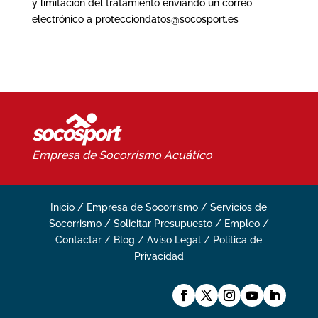
y limitación del tratamiento enviando un correo
electrónico a protecciondatos@socosport.es
Empresa de Socorrismo
Acuático
Inicio
/
Empresa de Socorrismo
/
Servicios de
Socorrismo
/
Solicitar Presupuesto
/
Empleo
/
Contactar
/
Blog
/
Aviso Legal
/
Política de
Privacidad