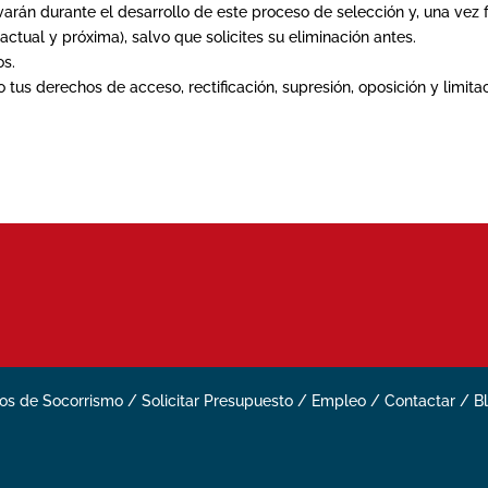
arán durante el desarrollo de este proceso de selección y, una vez 
ctual y próxima), salvo que solicites su eliminación antes.
os.
us derechos de acceso, rectificación, supresión, oposición y limita
ios de Socorrismo
/
Solicitar Presupuesto
/
Empleo
/
Contactar
/
B