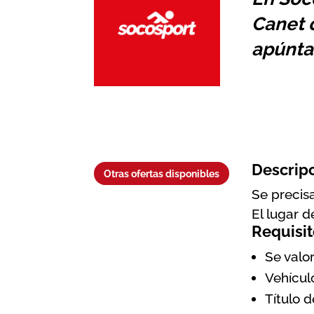
Canet d
apúnta
Descrip
Otras ofertas disponibles
Se precis
El lugar d
Requisit
Se valo
Vehícul
Título d