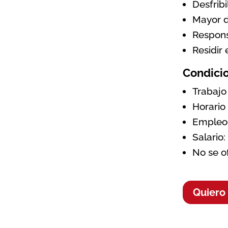
Desfrib
Mayor d
Respons
Residir
Condicio
Trabajo
Horario
Empleo 
Salario:
No se o
Quiero 