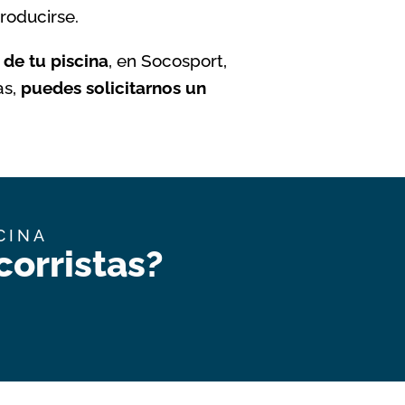
roducirse.
 de tu piscina
, en Socosport,
as,
puedes solicitarnos un
CINA
orristas?