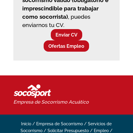
socorrismo válido (obligatorio e
imprescindible para trabajar
como socorrista)
, puedes
enviarnos tu CV.
Enviar CV
Ofertas Empleo
Empresa de Socorrismo
Acuático
Inicio
/
Empresa de Socorrismo
/
Servicios de
Socorrismo
/
Solicitar Presupuesto
/
Empleo
/