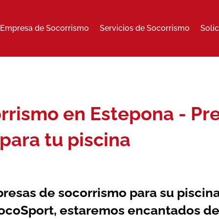
Empresa de Socorrismo
Servicios de Socorrismo
Soli
rismo en Estepona - Pre
para tu piscina
resas de socorrismo
para su piscin
SocoSport, estaremos encantados de