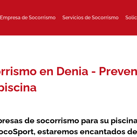
Empresa de Socorrismo
Servicios de Socorrismo
Soli
rismo en Denia - Preven
piscina
resas de socorrismo
para su piscin
SocoSport, estaremos encantados de